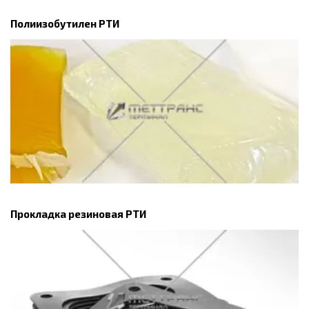
Полиизобутилен РТИ
Прокладка резиновая РТИ