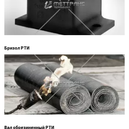
Бризол РТИ
Вал обрезиненный РТИ