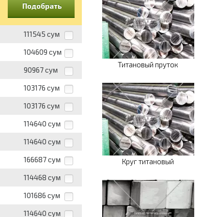
Подобрать
111545
сум
104609
сум
Титановый пруток
90967
сум
103176
сум
103176
сум
114640
сум
114640
сум
166687
сум
Круг титановый
114468
сум
101686
сум
114640
сум