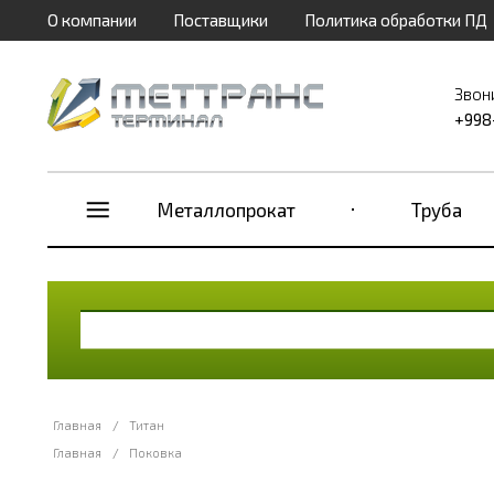
О компании
Поставщики
Политика обработки ПД
Звон
+998
Металлопрокат
Труба
Главная
/
Титан
Главная
/
Поковка