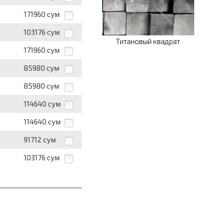
171960
сум
103176
сум
Титановый квадрат
171960
сум
85980
сум
85980
сум
114640
сум
114640
сум
91712
сум
103176
сум