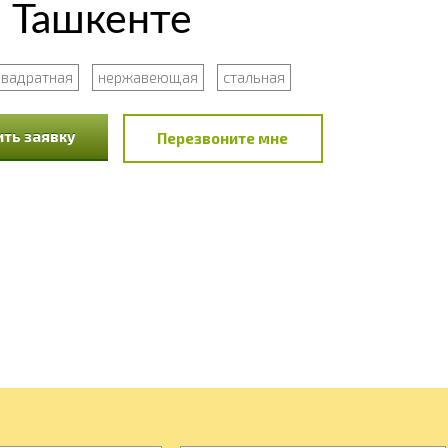
 Ташкенте
квадратная
нержавеющая
стальная
ть заявку
Перезвоните мне