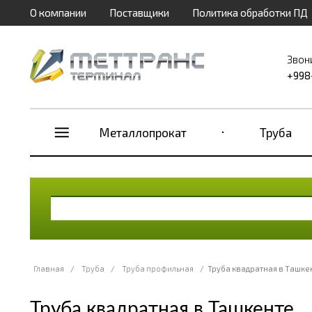
О компании
Поставщики
Политика обработки ПД
Звон
+998
Металлопрокат
Труба
Главная
/
Труба
/
Труба профильная
/
Труба квадратная в Ташке
Труба квадратная в Ташкенте