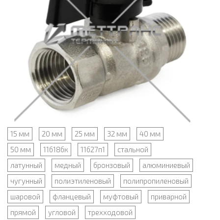
15 мм
20 мм
25 мм
32 мм
40 мм
50 мм
11б18бк
11б27п1
стальной
латунный
медный
бронзовый
алюминиевый
чугунный
полиэтиленовый
полипропиленовый
шаровой
фланцевый
муфтовый
приварной
прямой
угловой
трехходовой