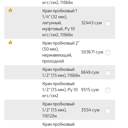
кгс/см2, 11б6бк
Кран пробковый 1
1/4" (32 мм),
латунный,
32443
сум
муфтовый, Py 10
кгс/см2, 11б6бк
Кран пробковый 2"
(50 мм),
503671
сум
нержавеющий,
проходной
Кран пробковый
6649
сум
1/2" (15 мм), 11б6бк
Кран пробковый
1/2" (15 мм), Py 10
9515
сум
кгс/см2
Кран пробковый
1/2" (15 мм),
3554
сум
11б12бк
Кран пробковый