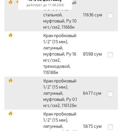
Кран пробковый
действует до 11.08.2026
1/2" (15 мм),
стальной,
11636
сум
муфтовый, Py 10
кгс/см2, 11б6бк
Кран пробковый
1/2" (15 мм),
латунный,
муфтовый, Py 16
8598
сум
кгс/см2,
трехходовой,
11б18бк
Кран пробковый
1/2" (15 мм),
латунный,
6477
сум
муфтовый, Py 0.1
кгс/см2, 11б12бк
Кран пробковый
1/2" (15 мм),
латунный,
5675
сум