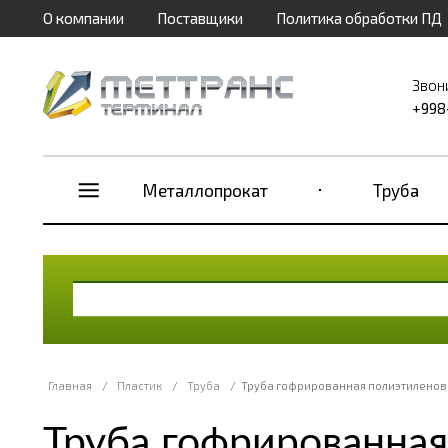
О компании
Поставщики
Политика обработки ПД
Звон
+998
Металлопрокат
Труба
Главная
/
Пластик
/
Труба
/
Труба гофрированная полиэтиленов
Труба гофрированная