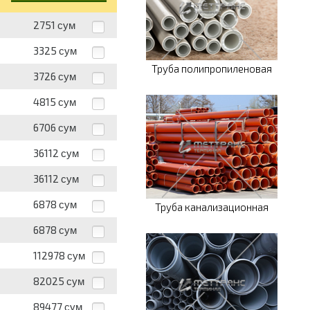
2751
сум
3325
сум
Труба полипропиленовая
3726
сум
4815
сум
6706
сум
36112
сум
36112
сум
6878
сум
Труба канализационная
6878
сум
112978
сум
82025
сум
89477
сум