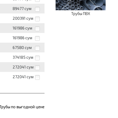
89477
сум
Трубы ПВХ
200391
сум
161986
сум
161986
сум
67580
сум
374185
сум
272041
сум
272041
сум
Трубы по выгодной цене