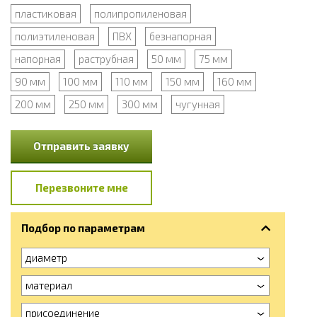
пластиковая
полипропиленовая
полиэтиленовая
ПВХ
безнапорная
напорная
раструбная
50 мм
75 мм
90 мм
100 мм
110 мм
150 мм
160 мм
200 мм
250 мм
300 мм
чугунная
Отправить заявку
Перезвоните мне
Подбор по параметрам
диаметр
материал
присоединение