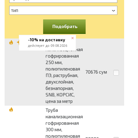
тип
Подобрать
-10% на доставку
Труба
действует до 09.08.2026
канализационная
гофрированная
250 мм,
полиэтиленовая
70676
сум
ПЭ, раструбная,
двухслойная,
безнапорная,
SN8, КОРСИС,
цена за метр
Труба
канализационная
гофрированная
300 мм,
полиэтиленовая