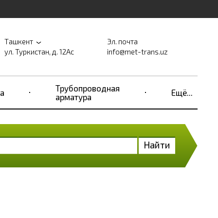
Ташкент
Эл. почта
ул. Туркистан, д. 12Ас
info@met-trans.uz
Трубопроводная
а
Ещё...
арматура
Найти