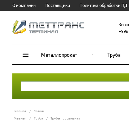
О компании
Поставщики
Политика обработки ПД
Звон
+998
Металлопрокат
Труба
Главная
/
Латунь
Главная
/
Труба
/
Труба профильная