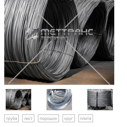
труба
лист
порошок
круг
плита