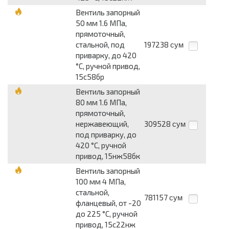
Вентиль запорный
50 мм 1.6 МПа,
прямоточный,
стальной, под
197238
сум
приварку, до 420
°С, ручной привод,
15с58бр
Вентиль запорный
80 мм 1.6 МПа,
прямоточный,
нержавеющий,
309528
сум
под приварку, до
420 °С, ручной
привод, 15нж58бк
Вентиль запорный
100 мм 4 МПа,
стальной,
781157
сум
фланцевый, от -20
до 225 °С, ручной
привод, 15с22нж