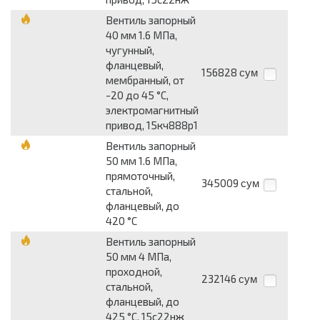
Вентиль запорный
40 мм 1.6 МПа,
чугунный,
фланцевый,
156828
сум
мембранный, от
-20 до 45 °С,
электромагнитный
привод, 15кч888р1
Вентиль запорный
50 мм 1.6 МПа,
прямоточный,
345009
сум
стальной,
фланцевый, до
420 °С
Вентиль запорный
50 мм 4 МПа,
проходной,
232146
сум
стальной,
фланцевый, до
425 °С, 15с22нж