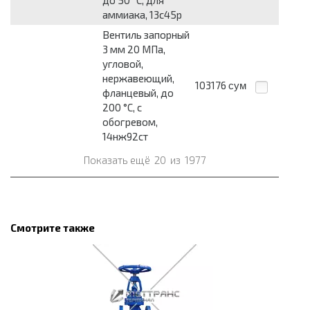
до 50 °С, для
аммиака, 13с45р
Вентиль запорный
3 мм 20 МПа,
угловой,
нержавеющий,
103176
сум
фланцевый, до
200 °С, с
обогревом,
14нж92ст
Показать ещё
20
из
1977
Смотрите также