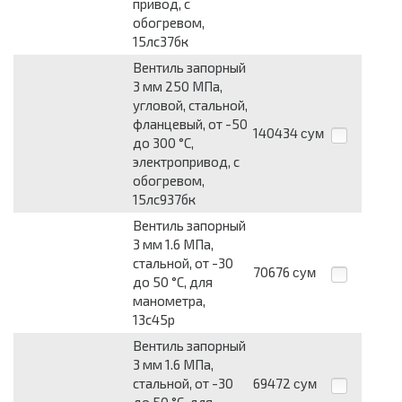
привод, с
обогревом,
15лс37бк
Вентиль запорный
3 мм 250 МПа,
угловой, стальной,
фланцевый, от -50
140434
сум
до 300 °С,
электропривод, с
обогревом,
15лс937бк
Вентиль запорный
3 мм 1.6 МПа,
стальной, от -30
70676
сум
до 50 °С, для
манометра,
13с45р
Вентиль запорный
3 мм 1.6 МПа,
стальной, от -30
69472
сум