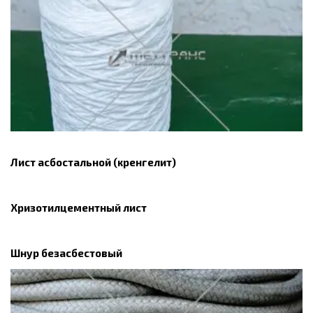
Лист асбостальной (кренгелит)
Хризотилцементный лист
Шнур безасбестовый