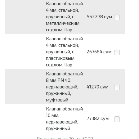
Клапан обратный
4 мм, стальной,
пружинный, с
552278
сум
металлическим
седлом, Itap
Клапан обратный
4 мм, стальной,
пружинный, с
267684
сум
пластиковым
седлом, Itap
Клапан обратный
8 мм PN 40,
нержавеющий,
41270
сум
пружинный,
муфтовый
Клапан обратный
10 мм,
77382
сум
нержавеющий,
пружинный
Показать ещё
20
из
3098