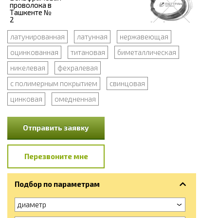
латунированная
латунная
нержавеющая
оцинкованная
титановая
биметаллическая
никелевая
фехралевая
с полимерным покрытием
свинцовая
цинковая
омедненная
Отправить заявку
Перезвоните мне
Подбор по параметрам
диаметр