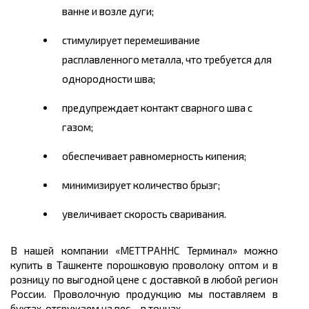
ванне и возле дуги;
стимулирует перемешивание
расплавленного металла, что требуется для
однородности шва;
предупреждает контакт сварного шва с
газом;
обеспечивает равномерность кипения;
минимизирует количество брызг;
увеличивает скорость сваривания.
В нашей компании «МЕТТРАННС Терминал» можно
к
упить
в Ташкенте порошковую проволоку
оптом
и в
розницу по выгодной
цене
с доставкой в любой регион
России. Проволочную продукцию мы поставляем в
бухтах
, отгружаем на вес – в
тоннах.