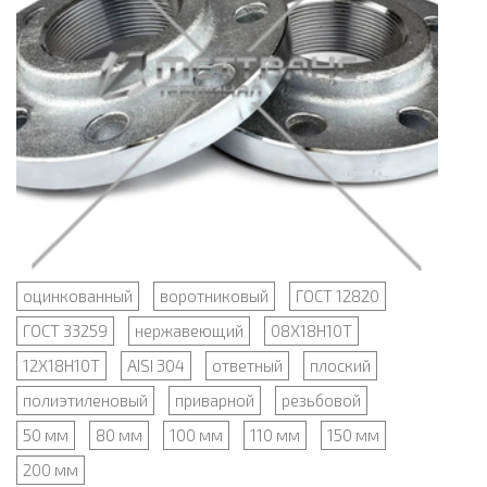
оцинкованный
воротниковый
ГОСТ 12820
ГОСТ 33259
нержавеющий
08Х18Н10Т
12Х18Н10Т
AISI 304
ответный
плоский
полиэтиленовый
приварной
резьбовой
50 мм
80 мм
100 мм
110 мм
150 мм
200 мм