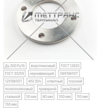
Ду 200 Ру16
воротниковый
ГОСТ 12820
ГОСТ 33259
нержавеющий
08Х18Н10Т
12Х18Н10Т
AISI 304
ответный
плоский
полиэтиленовый
приварной
резьбовой
стальной
50 мм
80 мм
100 мм
110 мм
150 мм