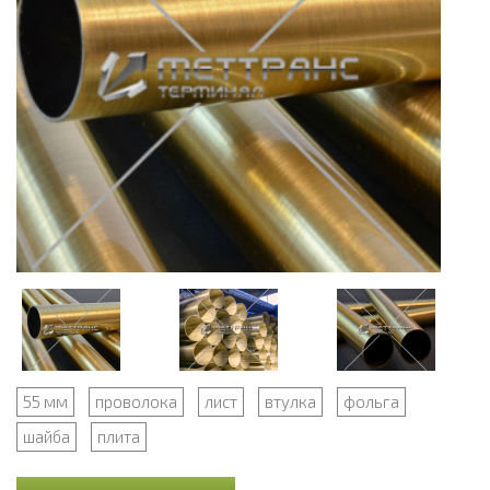
55 мм
проволока
лист
втулка
фольга
шайба
плита