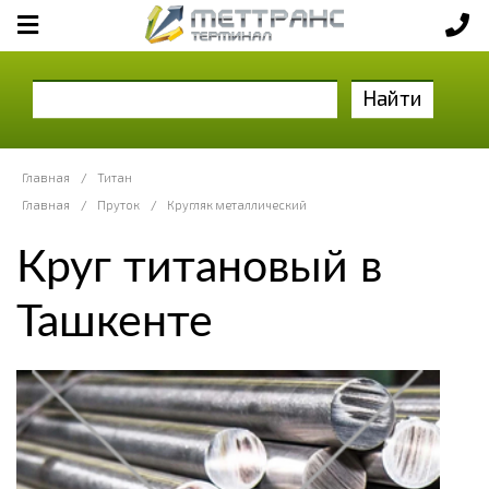
Найти
Главная
/
Титан
Главная
/
Пруток
/
Кругляк металлический
Круг титановый в
Ташкенте