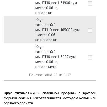
мм, ВТ16, вес 1
61906
сум
метра 0.06 кг,
цена за кг
Круг
титановый 4
мм, ВТ1-0, вес
165082
сум
1 метра 0.06
кг, цена за кг
Круг
титановый 4
мм, ВТ16, вес 1
3497
сум
метра 0.06 кг,
цена за метр
Показать ещё
20
из
1167
Круг титановый
– сплошной профиль с круглой
формой сечения, изготавливается методом ковки или
горячего проката.