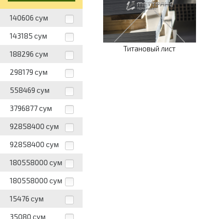
140606
сум
143185
сум
Титановый лист
188296
сум
298179
сум
558469
сум
3796877
сум
92858400
сум
92858400
сум
180558000
сум
180558000
сум
15476
сум
35080
сум