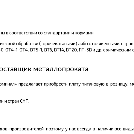
ы в соответствии со стандартами и нормами.
ической обработки (горячекатаными) либо отожженными, с тра
4-0, ОТ4-1, ОТ4, ВТ5-1, ВТ6, ВТ14, ВТ20, ПТ-3В и др. с химически
оставщик металлопроката
минал» предлагает приобрести плиту титановую в розницу, 
 и стран СНГ.
ов-производителей, поэтому у нас всегда в наличии все вид