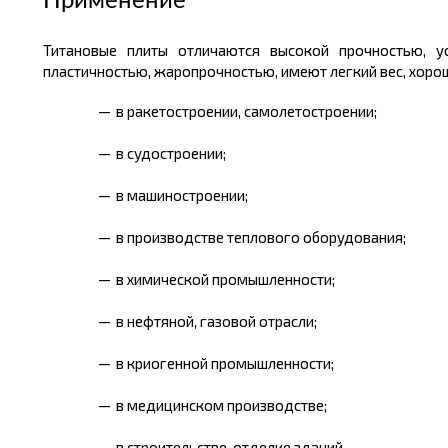
Применение
Титановые плиты отличаются высокой прочностью, ус
пластичностью, жаропрочностью, имеют легкий вес, хоро
в ракетостроении, самолетостроении;
в судостроении;
в машиностроении;
в производстве теплового оборудования;
в химической промышленности;
в нефтяной, газовой отрасли;
в криогенной промышленности;
в медицинском производстве;
в строительстве, отделке зданий.