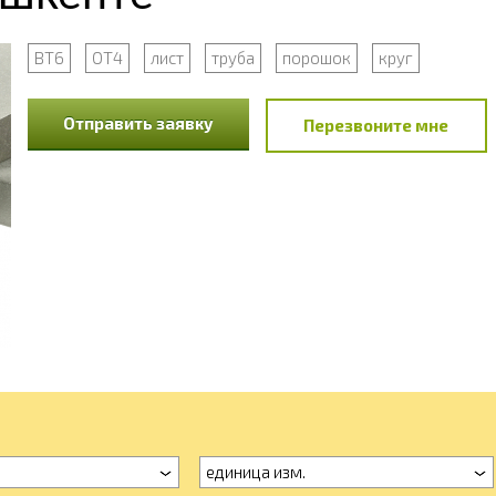
ВТ6
ОТ4
лист
труба
порошок
круг
Отправить заявку
Перезвоните мне
единица изм.