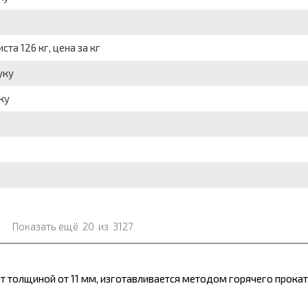
та 126 кг, цена за кг
уку
ку
Показать ещё
20
из
3127
 толщиной от 11 мм, изготавливается методом горячего прокат