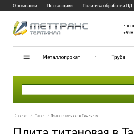
О компании
Поставщики
Политика обработки ПД
Звон
+998
Металлопрокат
Труба
Главная
/
Титан
/
Плита титановая в Ташкенте
Плита титановая в Т