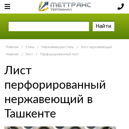
Найти
Главная
/
Сталь
/
Нержавеющая сталь
/
Лист нержавеющий
Главная
/
Лист
/
Перфорированный лист
Лист
перфорированный
нержавеющий в
Ташкенте