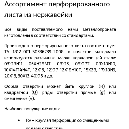
Ассортимент п
ерфорированного
листа из нержавейки
Все виды поставляемого нами металлопроката
изготовлены в соответствии со стандартами.
Производство перфорированного листа соответствует
ТУ 1812-001-50336739-2008, в качестве материала
используются различные марки нержавеющей стали:
03Х18Н11, 06ХН28МТ, 08Х13, 08Х17Т, 08Х18Н10,
10Х14Г14Н4Т, 12Х13, 12Х17, 12Х18Н10Т, 15Х28, 17Х18Н9,
20Х13, 30Х13, 40Х13 и др.
Форма отверстий может быть круглой (R) или
квадратной (Q), ряды отверстий прямые (g) или
смещенные (v).
Наиболее популярные виды:
Rv – круглая перфорация со смещенными
рядами отверстий;