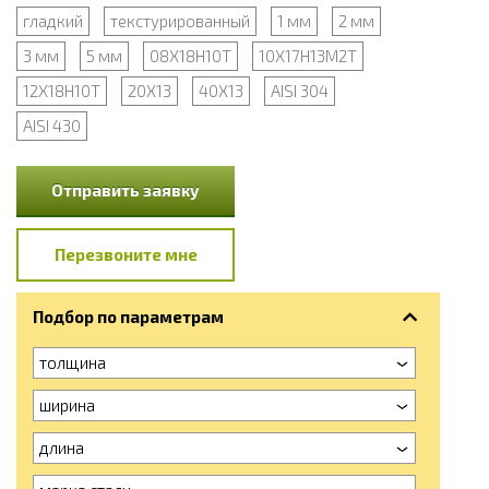
гладкий
текстурированный
1 мм
2 мм
3 мм
5 мм
08Х18Н10Т
10Х17Н13М2Т
12Х18Н10Т
20Х13
40Х13
AISI 304
AISI 430
Отправить заявку
Перезвоните мне
Подбор по параметрам
толщина
ширина
длина