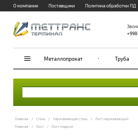
О компании
Поставщики
Политика обработки ПД
Звон
+998
Металлопрокат
Труба
Главная
/
Сталь
/
Нержавеющая сталь
/
Лист нержавеющий
Главная
/
Лист
/
Лист гладкий