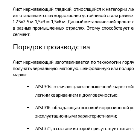
Лист нержавеющий гладкий, относящийся к категории л
изготавливается из
коррозионно
устойчивой стали разных
1.25х2.5 м, 1,5х3 м, 1,5х6 м. Данный металлический прок
в разных промышленных отраслях. Этому способствует е
сегмент.
Порядок производства
Лист нержавеющий изготавливается по технологии горя
получать зеркальную, матовую, шлифованную или полир
марки:
AISI 304, отличающаяся повышенной жаростойк
легким свариванием и долговечностью;
AISI 316, обладающая высокой коррозионной у
эксплуатационными характеристиками;
AISI 321, в составе которой присутствует тита