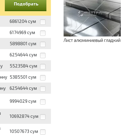
Подобрать
6861204
сум
6174969
сум
Лист алюминиевый гладкий
5898801
сум
6254644
сум
ну
5523584
сум
онну
5385501
сум
нну
6254644
сум
в
9994029
сум
в
10692874
сум
в
10507673
сум