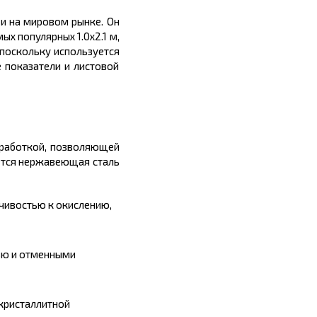
 и на мировом рынке. Он
ых популярных 1.0х2.1 м,
 поскольку использу
е
тся
 показатели и листовой
бработкой, позволяющей
ется нержавеющая сталь
чивостью к окислению,
ью и отменными
жкристаллитной