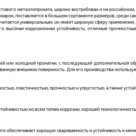
истового
металлопроката,
широко востребован и на российском,
 марок, поставляется в большом
сортаменте размеров,
среди сам
ат считается универсальным, он имеет широкую сферу применения,
го высокая коррозионная устойчивость, отличные прочностные
чей или холодной прокатки, с последующей дополнительной о
ованную внешнюю поверхность. Для его производства использу
остью, пластичностью, прочностью и упругостью, а также устой
стойчивостью ко всем типам коррозии, хорошей технологичност
н, что обеспечивает хорошую свариваемость и устойчивость к ме