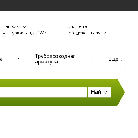
Ташкент
Эл. почта
ул. Туркистан, д. 12Ас
info@met-trans.uz
Трубопроводная
а
Ещё...
арматура
Найти