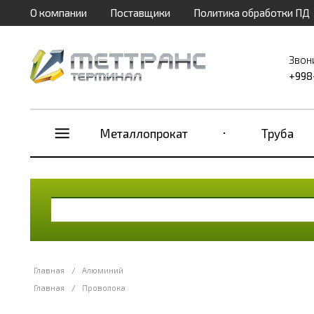
О компании
Поставщики
Политика обработки ПД
Звон
+998
Металлопрокат
Труба
Главная
/
Алюминий
Главная
/
Проволока