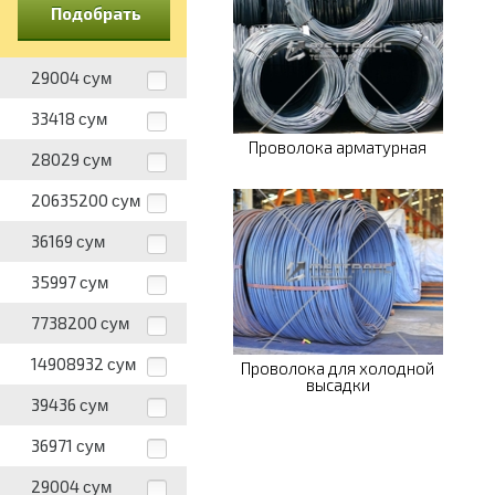
Подобрать
29004
сум
33418
сум
Проволока арматурная
28029
сум
20635200
сум
36169
сум
35997
сум
7738200
сум
14908932
сум
Проволока для холодной
высадки
39436
сум
36971
сум
29004
сум