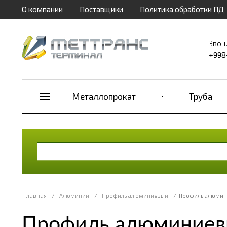
О компании
Поставщики
Политика обработки ПД
Звон
+998
Металлопрокат
Труба
Главная
/
Алюминий
/
Профиль алюминиевый
/
Профиль алюмин
Профиль алюминиевы