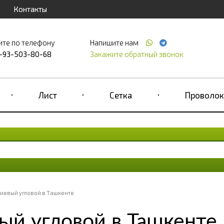
Контакты
ите по телефону
Напишите нам
-93-503-80-68
Закажите обратный звонок
Лист
Сетка
Проволок
иевый угловой в Ташкенте
й угловой в Ташкенте