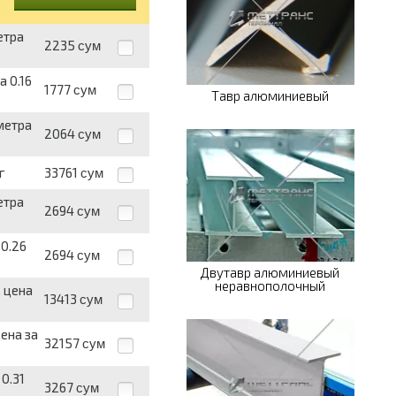
етра
2235
сум
 0.16
1777
сум
Тавр алюминиевый
метра
2064
сум
г
33761
сум
етра
2694
сум
 0.26
2694
сум
Двутавр алюминиевый
неравнополочный
, цена
13413
сум
цена за
32157
сум
0.31
3267
сум