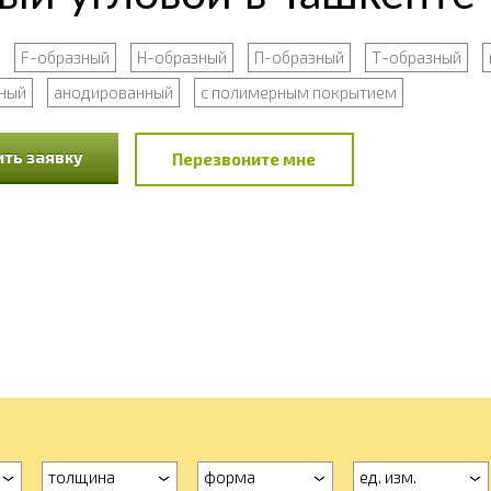
F-образный
Н-образный
П-образный
Т-образный
ный
анодированный
с полимерным покрытием
ть заявку
Перезвоните мне
толщина
форма
ед. изм.