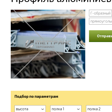
Г-образный
прямоуголь
Отправи
Подбор по параметрам
высота
полка 1
полка 2