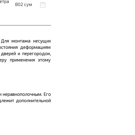
метра
802
сум
. Для монтажа несущих
востояния деформациям
 дверей и перегородок,
еру применения этому
 и
неравнополочным
. Его
лежит дополнительной