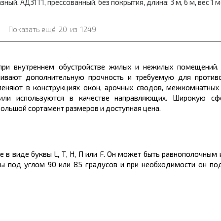
й, АД31Т1, прессованный, без покрытия, длина: 3 м, 6 м, вес 1 
Показать ещё
20
из
1249
при внутреннем обустройстве жилых и нежилых помещений
чивают дополнительную прочность и требуемую для проти
меняют в конструкциях окон, арочных сводов, межкомнатных
или используются в качестве направляющих. Широкую сф
 большой
сортамент размеров
и доступная
цена.
е в виде буквы L, Т, Н, П или F. Он может быть равнополочным
ы под углом 90 или 85 градусов и при необходимости
он
под