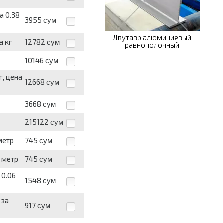
а 0.38
3955
сум
Двутавр алюминиевый
а кг
12782
сум
равнополочный
10146
сум
г, цена
12668
сум
3668
сум
215122
сум
метр
745
сум
а метр
745
сум
 0.06
1548
сум
 за
917
сум