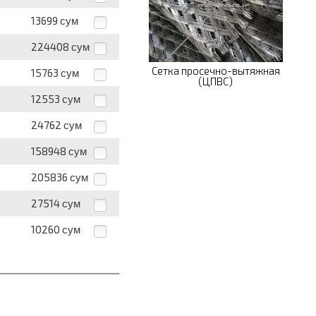
13699
сум
224408
сум
Сетка просечно-вытяжная
15763
сум
(ЦПВС)
12553
сум
24762
сум
158948
сум
205836
сум
27514
сум
10260
сум