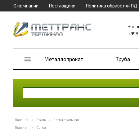
О компании
Поставщики
Политика обработки ПД
Звон
+998
Металлопрокат
Труба
Главная
/
Сталь
/
Сетка стальная
Главная
/
Сетка