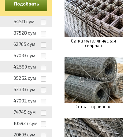
Подобрать
54511
сум
87528
сум
Сетка металлическая
62765
сум
сварная
57033
сум
42589
сум
35252
сум
52333
сум
47002
сум
Сетка шарнирная
74745
сум
105927
сум
20693
сум