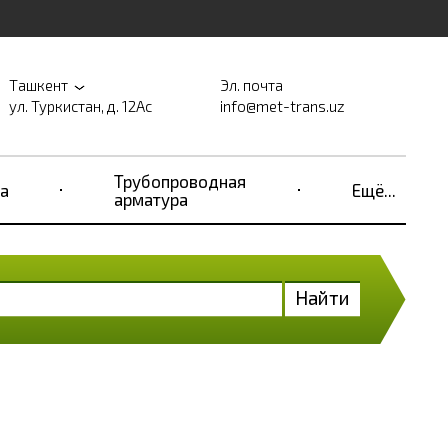
Ташкент
Эл. почта
ул. Туркистан, д. 12Ас
info@met-trans.uz
Трубопроводная
а
Ещё...
арматура
Найти