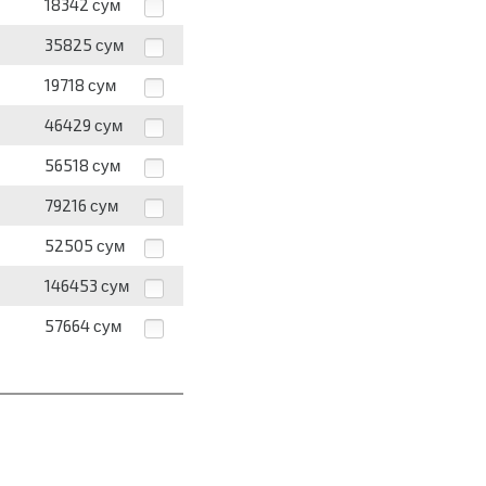
18342
сум
35825
сум
19718
сум
46429
сум
56518
сум
79216
сум
52505
сум
146453
сум
57664
сум