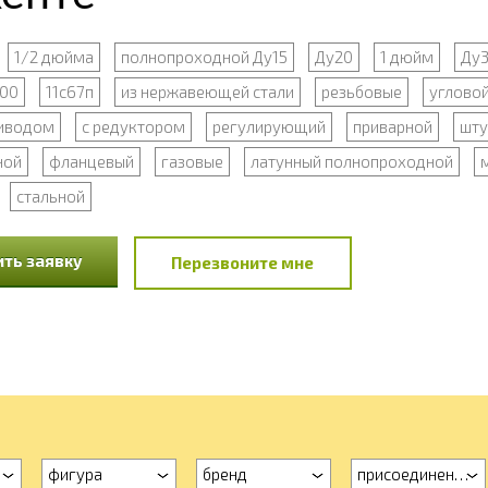
1/2 дюйма
полнопроходной Ду15
Ду20
1 дюйм
Ду3
00
11с67п
из нержавеющей стали
резьбовые
углово
риводом
с редуктором
регулирующий
приварной
шту
ной
фланцевый
газовые
латунный полнопроходной
стальной
ть заявку
Перезвоните мне
фигура
бренд
присоединение