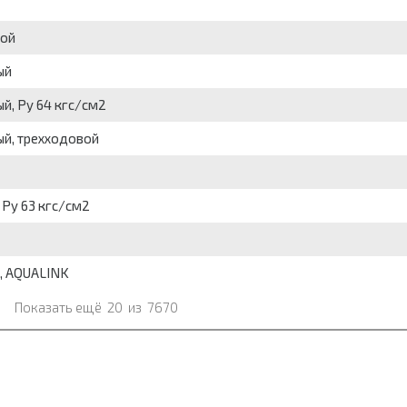
ной
ый
й, Py 64 кгс/см2
ый, трехходовой
 Py 63 кгс/см2
р, AQUALINK
Показать ещё
20
из
7670