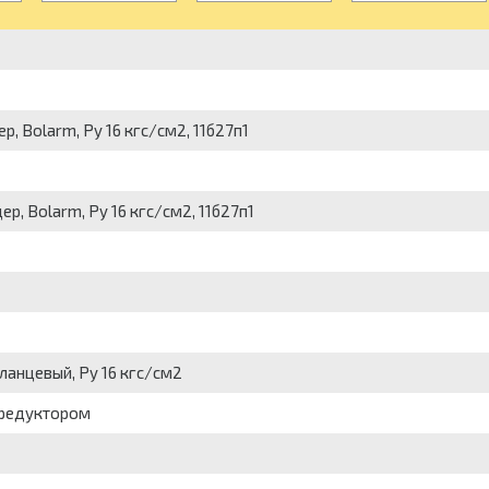
, Bolarm, Py 16 кгс/см2, 11б27п1
р, Bolarm, Py 16 кгс/см2, 11б27п1
фланцевый, Py 16 кгс/см2
с редуктором