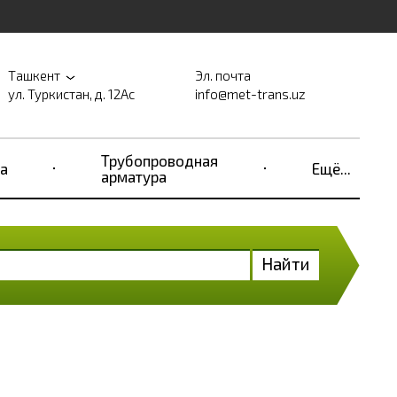
Ташкент
Эл. почта
ул. Туркистан, д. 12Ас
info@met-trans.uz
Трубопроводная
а
Ещё...
арматура
Найти