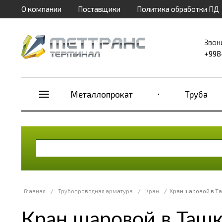
О компании
Поставщики
Политика обработки ПД
Звон
+998
Металлопрокат
Труба
Главная
/
Трубопроводная арматура
/
Кран
/
Кран шаровой в Т
Кран шаровой в Таш