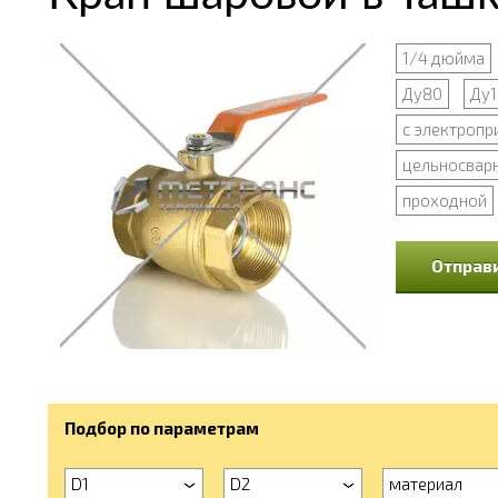
1/4 дюйма
Ду80
Ду1
с электроп
цельносвар
проходной
Отправи
Подбор по параметрам
D1
D2
материал