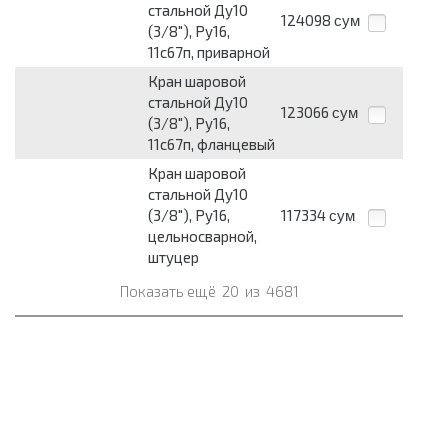
стальной Ду10
124098
сум
(3/8"), Ру16,
11с67п, приварной
Кран шаровой
стальной Ду10
123066
сум
(3/8"), Ру16,
11с67п, фланцевый
Кран шаровой
стальной Ду10
(3/8"), Ру16,
117334
сум
цельносварной,
штуцер
Показать ещё
20
из
4681