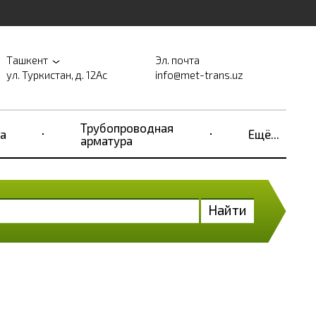
Ташкент
Эл. почта
ул. Туркистан, д. 12Ас
info@met-trans.uz
Трубопроводная
а
Ещё...
арматура
Найти