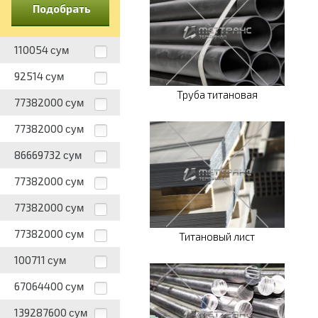
Подобрать
110054
сум
92514
сум
Труба титановая
77382000
сум
77382000
сум
86669732
сум
77382000
сум
77382000
сум
77382000
сум
Титановый лист
100711
сум
67064400
сум
139287600
сум