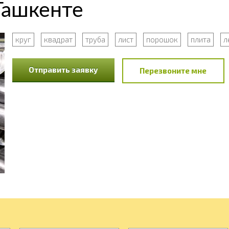
Ташкенте
круг
квадрат
труба
лист
порошок
плита
л
Отправить заявку
Перезвоните мне