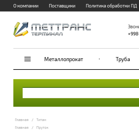
О компании
Поставщики
Политика обработки ПД
Звон
+998
Металлопрокат
Труба
Главная
/
Титан
Главная
/
Пруток