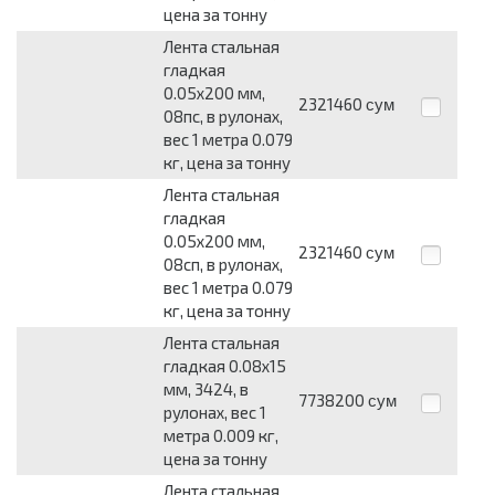
цена за тонну
Лента стальная
гладкая
0.05x200 мм,
2321460
сум
08пс, в рулонах,
вес 1 метра 0.079
кг, цена за тонну
Лента стальная
гладкая
0.05x200 мм,
2321460
сум
08сп, в рулонах,
вес 1 метра 0.079
кг, цена за тонну
Лента стальная
гладкая 0.08x15
мм, 3424, в
7738200
сум
рулонах, вес 1
метра 0.009 кг,
цена за тонну
Лента стальная