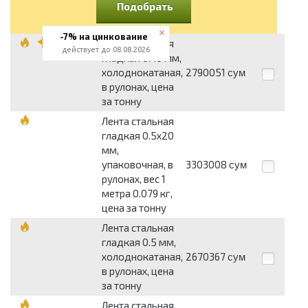
Подобрать
-7% на цинкование
Лента стальная
действует до 08.08.2026
гладкая 0.49 мм,
холоднокатаная,
2790051
сум
в рулонах, цена
за тонну
Лента стальная
гладкая 0.5x20
мм,
упаковочная, в
3303008
сум
рулонах, вес 1
метра 0.079 кг,
цена за тонну
Лента стальная
гладкая 0.5 мм,
холоднокатаная,
2670367
сум
в рулонах, цена
за тонну
Лента стальная