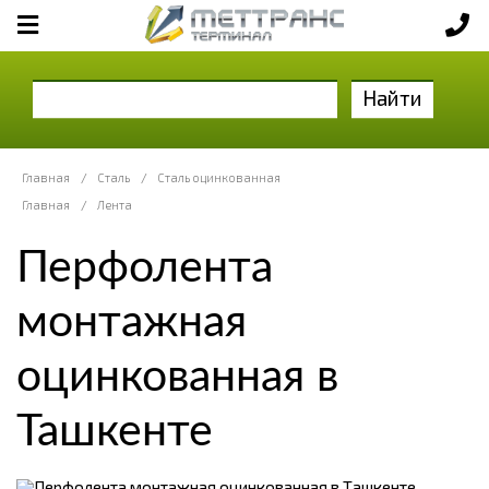
Найти
Главная
/
Сталь
/
Сталь оцинкованная
Главная
/
Лента
Перфолента
монтажная
оцинкованная в
Ташкенте