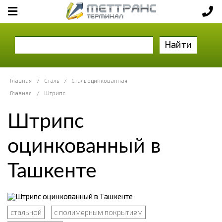
Найти
Главная
/
Сталь
/
Сталь оцинкованная
Главная
/
Штрипс
Штрипс
оцинкованный в
Ташкенте
стальной
с полимерным покрытием