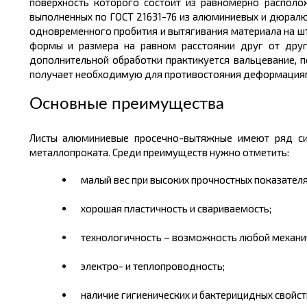
поверхность которого состоит из равномерно располо
выполненных по ГОСТ 21631-76 и
з
алюминиевых и дюралю
одновременного пробития и вытягивания материала на ш
формы и размера на равном
рас
стоянии друг от дру
дополнительной обработки практикуется вальцевание, 
получает необходимую для противостояния деформациям 
Основные преимущества
Листы алюминиевые
просечно
-вытяжные имеют ряд си
металлопроката. Среди преимуществ нужно отметить:
малый вес при высоких прочностных показателя
хорошая пластичность и свариваемость;
технологичность – возможность любой механи
электро- и теплопроводность;
наличие гигиенических и бактерицидных свойст