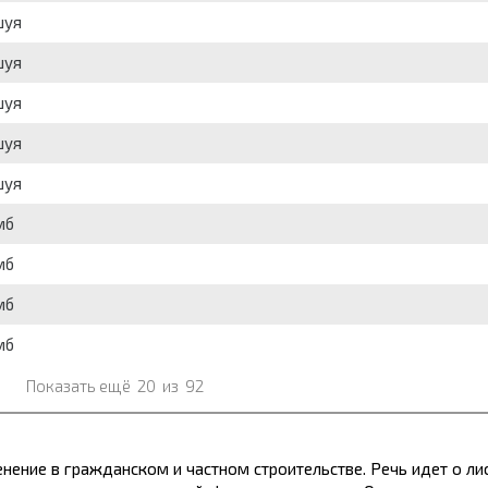
шуя
шуя
шуя
шуя
шуя
мб
мб
мб
мб
Показать ещё
20
из
92
нение в гражданском и частном строительстве. Речь идет о л