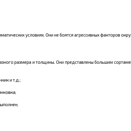
матических условиях. Они не боятся агрессивных факторов ок
азного
размера
и
толщины
. Они представлены большим
сортам
ик и т.д.;
инковка;
выполнен;