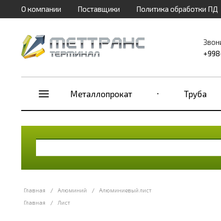
О компании
Поставщики
Политика обработки ПД
Звон
+998
Металлопрокат
Труба
Главная
/
Алюминий
/
Алюминиевый лист
Главная
/
Лист