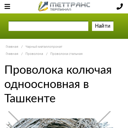
Найти
Главная
/
Черный металлопрокат
Главная
/
Проволока
/
Проволока стальная
Проволока колючая
одноосновная в
Ташкенте