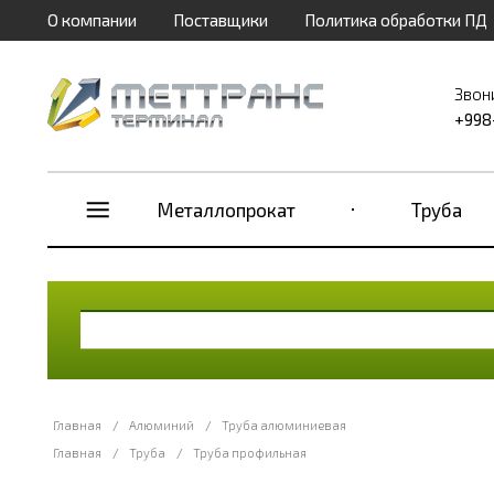
О компании
Поставщики
Политика обработки ПД
Звон
+998
Металлопрокат
Труба
Главная
/
Алюминий
/
Труба алюминиевая
Главная
/
Труба
/
Труба профильная