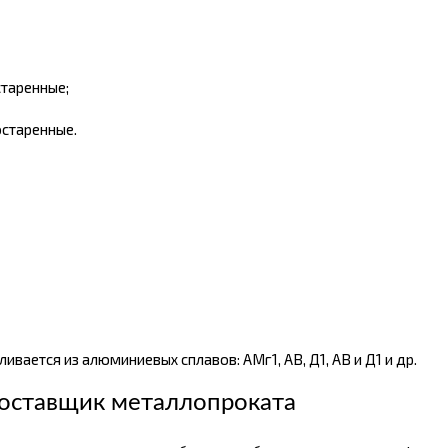
старенные;
остаренные.
вается из алюминиевых сплавов: АМг1, АВ, Д1, АВ и Д1 и др.
оставщик металлопроката