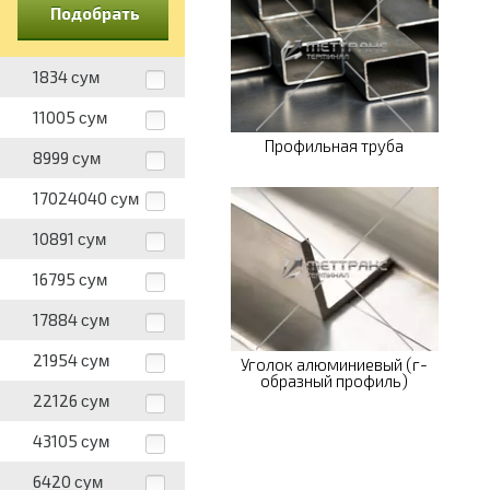
Подобрать
1834
сум
11005
сум
Профильная труба
8999
сум
17024040
сум
10891
сум
16795
сум
17884
сум
21954
сум
Уголок алюминиевый (г-
образный профиль)
22126
сум
43105
сум
6420
сум