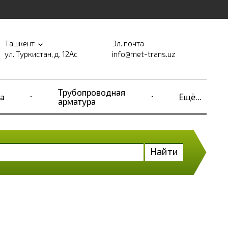
Ташкент
Эл. почта
ул. Туркистан, д. 12Ас
info@met-trans.uz
Трубопроводная
а
Ещё...
арматура
Найти