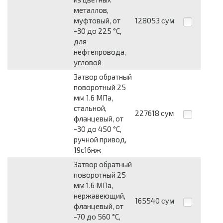
металлов,
муфтовый, от
128053
сум
-30 до 225 °С,
для
нефтепровода,
угловой
Затвор обратный
поворотный 25
мм 1.6 МПа,
стальной,
227618
сум
фланцевый, от
-30 до 450 °С,
ручной привод,
19с16нж
Затвор обратный
поворотный 25
мм 1.6 МПа,
нержавеющий,
165540
сум
фланцевый, от
-70 до 560 °С,