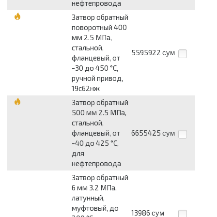
нефтепровода
Затвор обратный
поворотный 400
мм 2.5 МПа,
стальной,
5595922
сум
фланцевый, от
-30 до 450 °С,
ручной привод,
19с62нж
Затвор обратный
500 мм 2.5 МПа,
стальной,
фланцевый, от
6655425
сум
-40 до 425 °С,
для
нефтепровода
Затвор обратный
6 мм 3.2 МПа,
латунный,
муфтовый, до
13986
сум