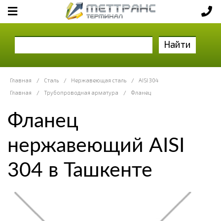
Найти
Главная
/
Сталь
/
Нержавеющая сталь
/
AISI 304
Главная
/
Трубопроводная арматура
/
Фланец
Фланец
нержавеющий AISI
304 в Ташкенте