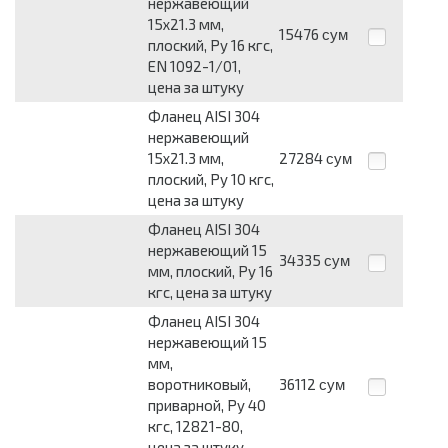
нержавеющий
15x21.3 мм,
15476
сум
плоский, Py 16 кгс,
EN 1092-1/01,
цена за штуку
Фланец AISI 304
нержавеющий
15x21.3 мм,
27284
сум
плоский, Py 10 кгс,
цена за штуку
Фланец AISI 304
нержавеющий 15
34335
сум
мм, плоский, Py 16
кгс, цена за штуку
Фланец AISI 304
нержавеющий 15
мм,
воротниковый,
36112
сум
приварной, Py 40
кгс, 12821-80,
цена за штуку