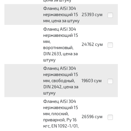
Фланец AISI 304
нержавеющий 15
25393
сум
мм, цена за штуку
Фланец AISI 304
нержавеющий 15
мм,
24762
сум
воротниковый,
DIN 2633, цена за
штуку
Фланец AISI 304
нержавеющий 15
мм, свободный,
19603
сум
DIN 2642, цена за
штуку
Фланец AISI 304
нержавеющий 15
мм, плоский,
26596
сум
приварной, Py 16
кгс, EN 1092-1/01,