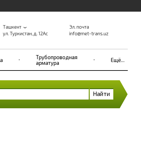
Ташкент
Эл. почта
ул. Туркистан, д. 12Ас
info@met-trans.uz
Трубопроводная
а
Ещё...
арматура
Найти