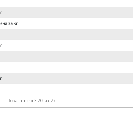
кг
ена за кг
кг
г
Показать ещё
20
из
27