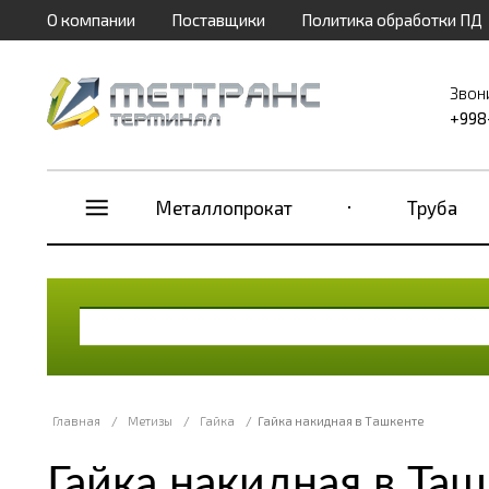
О компании
Поставщики
Политика обработки ПД
Звон
+998
Металлопрокат
Труба
Главная
/
Метизы
/
Гайка
/
Гайка накидная в Ташкенте
Гайка накидная в Та