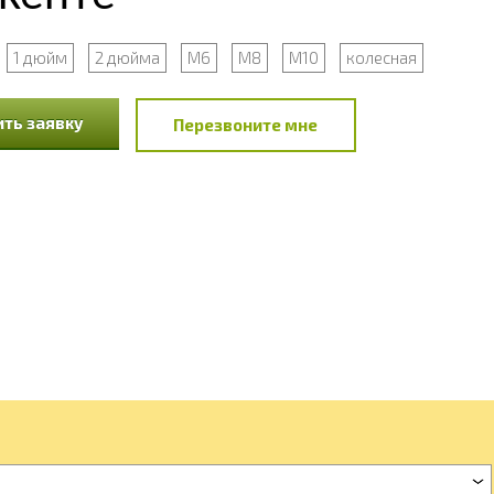
1 дюйм
2 дюйма
М6
М8
М10
колесная
ть заявку
Перезвоните мне