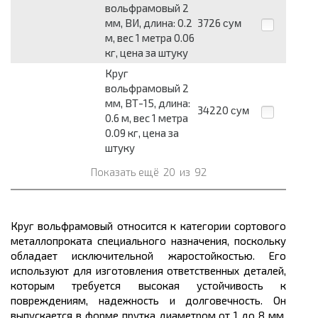
вольфрамовый 2
мм, ВИ, длина: 0.2
3726
сум
м, вес 1 метра 0.06
кг, цена за штуку
Круг
вольфрамовый 2
мм, ВТ-15, длина:
34220
сум
0.6 м, вес 1 метра
0.09 кг, цена за
штуку
Показать ещё
20
из
92
Круг вольфрамовый относится к категории сортового
металлопроката
специального назначения, поскольку
обладает исключительной жаростойкостью. Его
используют для изготовления ответственных деталей,
которым требуется высокая устойчивость к
повреждениям, надежность и долговечность. Он
выпускается в форме прутка диаметром от 1 до 8
мм
,