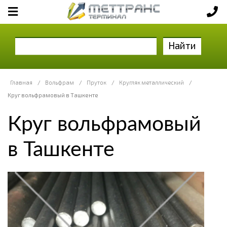
Найти
Главная
/
Вольфрам
/
Пруток
/
Кругляк металлический
/
Круг вольфрамовый в Ташкенте
Круг вольфрамовый
в Ташкенте