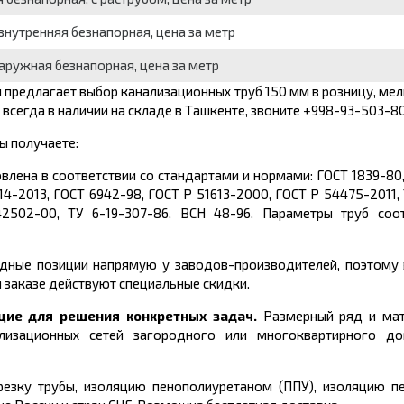
внутренняя безнапорная, цена за метр
аружная безнапорная, цена за метр
 предлагает выбор канализационных труб 150 мм в розницу, ме
 всегда в наличии на складе в Ташкенте, звоните +998-93-503-8
ы получаете:
влена в соответствии со стандартами и нормами:
ГОСТ 1839-80
414-2013, ГОСТ 6942-98, ГОСТ Р 51613-2000, ГОСТ Р 54475-2011
2502-00, ТУ 6-19-307-86, ВСН 48-96
. Параметры труб соо
ные позиции напрямую у заводов-производителей, поэтому в
 заказе действуют специальные скидки.
щие для решения конкретных задач.
Размерный ряд и мат
лизационных сетей
загородного или многоквартирного дом
езку трубы, изоляцию пенополиуретаном (ППУ), изоляцию пе