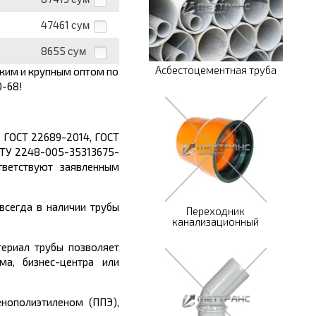
47461
сум
8655
сум
Асбестоцементная труба
лким и крупным оптом по
0-68!
, ГОСТ 22689-2014, ГОСТ
, ТУ 2248-005-35313675-
тветствуют заявленным
сегда в наличии трубы
Переходник
канализационный
ериал трубы
позволяет
а, бизнес-центра или
нополиэтиленом (ППЭ),