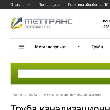
О компании
Поставщики
Политика обработки ПД
Звон
+998
Металлопрокат
Труба
Главная
/
Труба
/
Труба канализационная 150 мм в Ташкенте
Труба канализационн