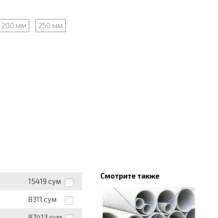
200 мм
250 мм
Смотрите также
15419
сум
8311
сум
87413
сум