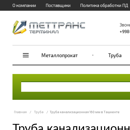
О компании
Поставщики
Политика обработки ПД
Звон
+998
Металлопрокат
Труба
Главная
/
Труба
/
Труба канализационная 160 мм в Ташкенте
Труба канализационн