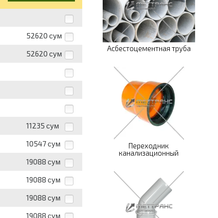
52620
сум
Асбестоцементная труба
52620
сум
11235
сум
10547
сум
Переходник
канализационный
19088
сум
19088
сум
19088
сум
19088
сум