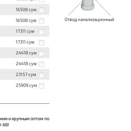
16508
сум
Отвод канализационный
16508
сум
17311
сум
17311
сум
24418
сум
24418
сум
23157
сум
25909
сум
лким и крупным оптом по
0-68!