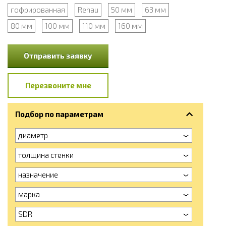
гофрированная
Rehau
50 мм
63 мм
80 мм
100 мм
110 мм
160 мм
Отправить заявку
Перезвоните мне
Подбор по параметрам
диаметр
толщина стенки
назначение
марка
SDR