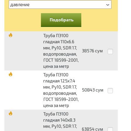
давление
Подобрать
Труба ПЭ100
гладкая 110х6.6
мм, Ру10, SDR 17,
38576
сум
водопроводная,
ГОСТ 18599-2001,
цена за метр
Труба ПЭ100
гладкая 125х7.4
мм, Ру10, SDR 17,
50843
сум
водопроводная,
ГОСТ 18599-2001,
цена за метр
Труба ПЭ100
гладкая 140х8.3
мм, Ру10, SDR 17,
63854
сум