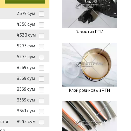
2579
сум
4356
сум
Герметик РТИ
4528
сум
5273
сум
5273
сум
8369
сум
8369
сум
8369
сум
Клей резиновый РТИ
8369
сум
8541
сум
за кг
8942
сум