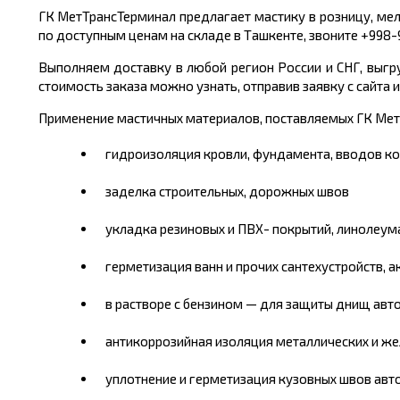
ГК МетТрансТерминал предлагает мастику в розницу, мел
по доступным ценам на складе в Ташкенте, звоните +998
Выполняем доставку в любой регион России и СНГ, выгр
стоимость заказа можно узнать, отправив заявку с сайта
Применение мастичных материалов, поставляемых ГК Мет
гидроизоляция кровли, фундамента, вводов к
заделка строительных, дорожных швов
укладка резиновых и ПВХ- покрытий, линолеума
герметизация ванн и прочих сантехустройств, 
в растворе с бензином — для защиты днищ авт
антикоррозийная изоляция металлических и ж
уплотнение и герметизация кузовных швов ав