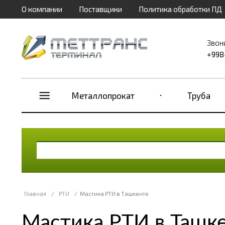
О компании
Поставщики
Политика обработки ПД
Звон
+998
Металлопрокат
Труба
Главная
/
РТИ
/
Мастика РТИ в Ташкенте
Мастика РТИ в Ташк