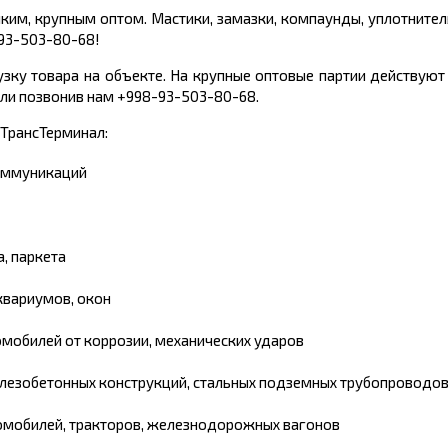
ким, крупным оптом. Мастики, замазки, компаунды, уплотните
-93-503-80-68!
узку товара на объекте. На крупные оптовые партии действуют
 или позвонив нам +998-93-503-80-68.
ТрансТерминал:
оммуникаций
, паркета
аквариумов, окон
омобилей от коррозии, механических ударов
елезобетонных конструкций, стальных подземных трубопроводо
томобилей, тракторов, железнодорожных вагонов