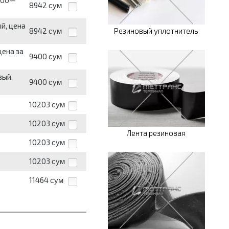
400—
8942
сум
й, цена
8942
Резиновый уплотнитель
сум
цена за
9400
сум
вый,
9400
сум
10203
сум
10203
сум
Лента резиновая
10203
сум
10203
сум
11464
сум