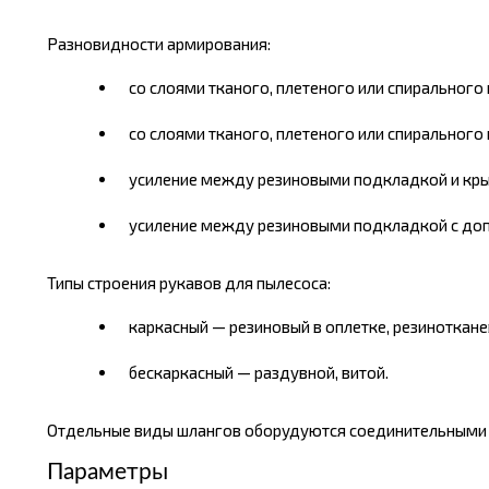
Разновидности армирования:
со слоями тканого, плетеного или спиральног
со слоями тканого, плетеного или спиральног
усиление между резиновыми подкладкой и кр
усиление между резиновыми подкладкой с доп
Типы строения рукавов для пылесоса:
каркасный — резиновый в оплетке, резиноткан
бескаркасный — раздувной, витой.
Отдельные виды шлангов оборудуются соединительными э
Параметры