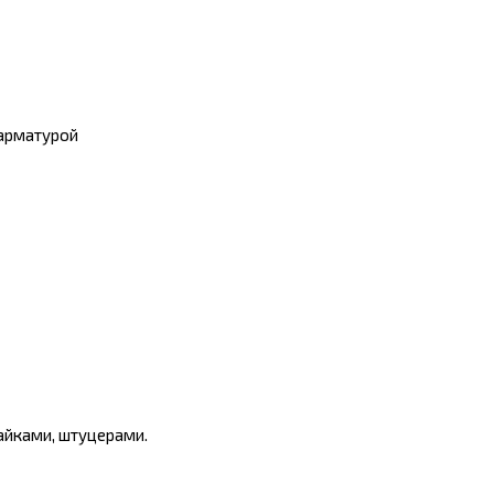
 арматурой
айками, штуцерами.