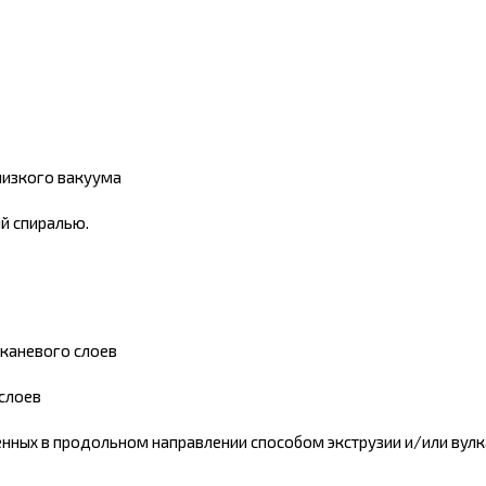
низкого вакуума
й спиралью.
тканевого слоев
слоев
енных в продольном направлении способом экструзии и/или вул