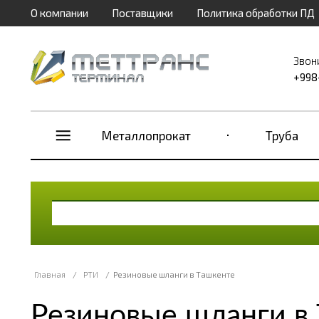
О компании
Поставщики
Политика обработки ПД
Звон
+998
Металлопрокат
Труба
Главная
/
РТИ
/
Резиновые шланги в Ташкенте
Резиновые шланги в