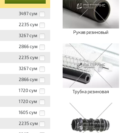
3497
сум
2235
сум
Рукав резиновый
3267
сум
2866
сум
2235
сум
3267
сум
2866
сум
1720
сум
Трубка резиновая
1720
сум
1605
сум
2235
сум