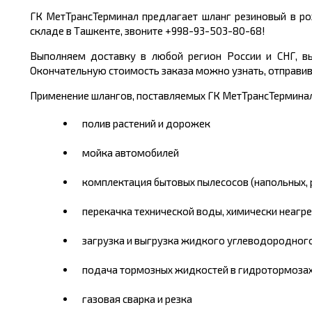
ГК МетТрансТерминал предлагает шланг резиновый в р
складе в Ташкенте, звоните +998-93-503-80-68!
Выполняем доставку в любой регион России и СНГ, вы
Окончательную стоимость заказа можно узнать, отправив 
Применение шлангов, поставляемых ГК МетТрансТерминал
полив растений и дорожек
мойка автомобилей
комплектация бытовых пылесосов (напольных, 
перекачка технической воды, химически неагр
загрузка и выгрузка жидкого углеводородног
подача тормозных жидкостей в гидротормозах 
газовая сварка и резка