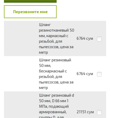
Перезвоните мне
Шланг
резинотканевый 50
мм, каркасный с
6764
сум
резьбой, для
пылесосов, цена за
метр
Шланг резиновый
50 мм,
бескаркасный с
6764
сум
резьбой, для
пылесосов, цена за
метр
Шланг резиновый d
50 мм, D 66 мм 1
МПа, подающий
армированный,
21151
сум
группы D, для