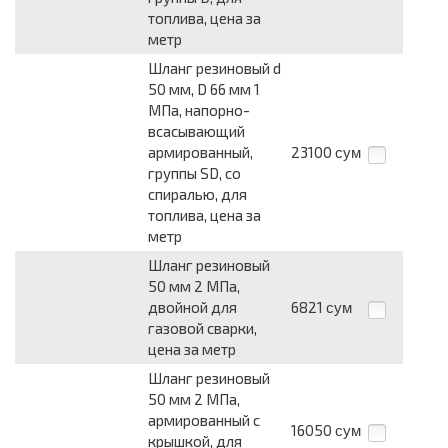
топлива, цена за
метр
Шланг резиновый d
50 мм, D 66 мм 1
МПа, напорно-
всасывающий
армированный,
23100
сум
группы SD, со
спиралью, для
топлива, цена за
метр
Шланг резиновый
50 мм 2 МПа,
двойной для
6821
сум
газовой сварки,
цена за метр
Шланг резиновый
50 мм 2 МПа,
армированный с
16050
сум
крышкой, для