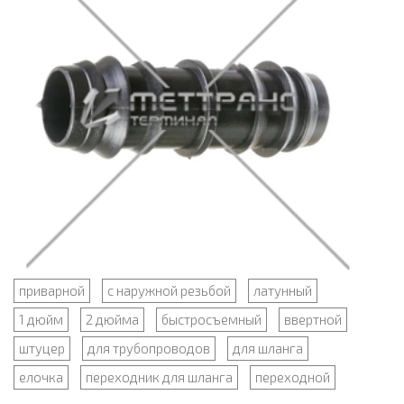
приварной
с наружной резьбой
латунный
1 дюйм
2 дюйма
быстросъемный
ввертной
штуцер
для трубопроводов
для шланга
елочка
переходник для шланга
переходной