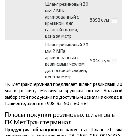
Шланг резиновый 20
мм 2 МПа,
армированный с
3898
сум
крышкой, для
газовой сварки,
цена за метр
Шланг резиновый 20
мм 2 МПа,
армированный с
5044
сум
резиновым чехлом,
для газовой сварки,
цена за метр
ГК МетТрансТерминал предлагает шланг резиновый 20
мм в розницу, мелким и крупным оптом. Большой
выбор этой продукции по доступным ценам на складе в
Ташкенте, звоните +998-93-503-80-68!
Плюсы покупки резиновых шлангов в
ГК МетТранстерминал
Продукция образцового качества.
Шланг 20 мм
изготовлен с соблюдением ТУ 2559-055-00149334-