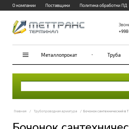
О компании
Поставщики
Политика обработки ПД
Звон
+998
Металлопрокат
Труба
Главная
/
Трубопроводная арматура
/
Бочонок сантехнический в 
Бочонок сантехничес