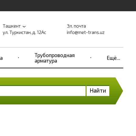
Ташкент
Эл. почта
ул. Туркистан, д. 12Ас
info@met-trans.uz
Трубопроводная
а
Ещё...
арматура
Найти