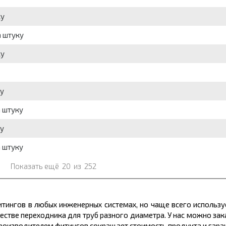
ку
а штуку
ку
ку
а штуку
ку
а штуку
Показать ещё
20
из
252
итингов в любых инженерных системах, но чаще всего использу
естве переходника для труб разного диаметра. У нас можно зака
роизводителем фитингов сокращает стоимость продукта и гаран