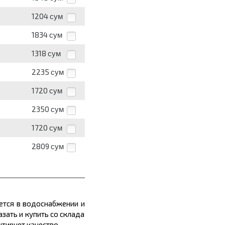
1204
сум
1834
сум
1318
сум
2235
сум
1720
сум
2350
сум
1720
сум
2809
сум
ется в водоснабжении и
зать и купить со склада
тирует качество.