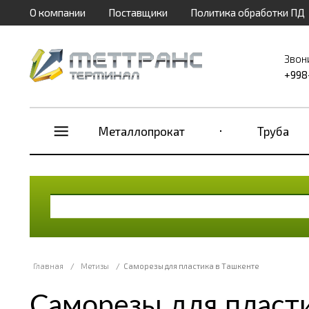
О компании
Поставщики
Политика обработки ПД
Звон
+998
Металлопрокат
Труба
Главная
/
Метизы
/
Саморезы для пластика в Ташкенте
Саморезы для пласти