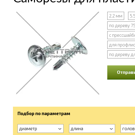
2.2 мм
5.
по дереву 7
с прессшайб
для профлис
по дереву д
Отправи
Подбор по параметрам
диаметр
длина
голов