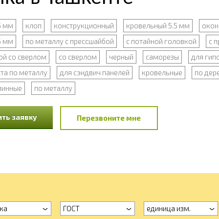
5 мм
клоп
конструкционный
кровельный 5.5 мм
окон
5 мм
по металлу с прессшайбой
с потайной головкой
с 
ой со сверлом
со сверлом
черный
саморезы
для гип
та по металлу
для сэндвич панелей
кровельные
по дер
линные
по металлу
ть заявку
Перезвоните мне
ка
ГОСТ
единица изм.