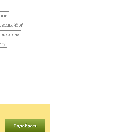
ный
прессшайбой
сокартона
еву
Подобрать