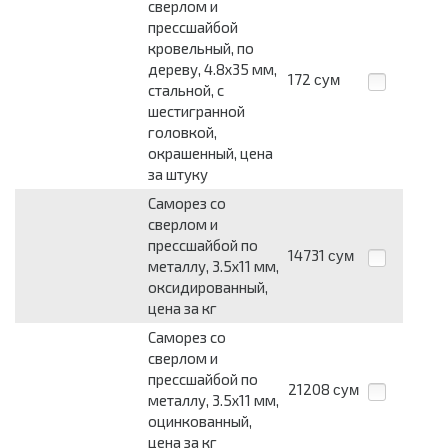
сверлом и
прессшайбой
кровельный, по
дереву, 4.8х35 мм,
172
сум
стальной, с
шестигранной
головкой,
окрашенный, цена
за штуку
Саморез со
сверлом и
прессшайбой по
14731
сум
металлу, 3.5х11 мм,
оксидированный,
цена за кг
Саморез со
сверлом и
прессшайбой по
21208
сум
металлу, 3.5х11 мм,
оцинкованный,
цена за кг