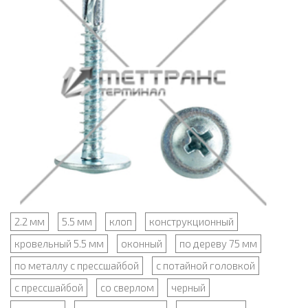
2.2 мм
5.5 мм
клоп
конструкционный
кровельный 5.5 мм
оконный
по дереву 75 мм
по металлу с прессшайбой
с потайной головкой
с прессшайбой
со сверлом
черный