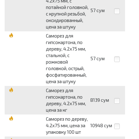
4.2х75 мм, с
потайной головкой,
57
сум
с крупной резьбой,
оксидированный,
цена за штуку
Саморез для
гипсокартона, по
дереву, 4.2х75 мм,
стальной, с
57
сум
рожковой
головкой, острый,
фосфатированный,
цена за штуку
Саморез для
гипсокартона, по
8139
сум
дереву, 4.2х75 мм,
цена за кг
Саморез по дереву,
4.2х75 мм, цена за
10948
сум
упаковку 100 шт