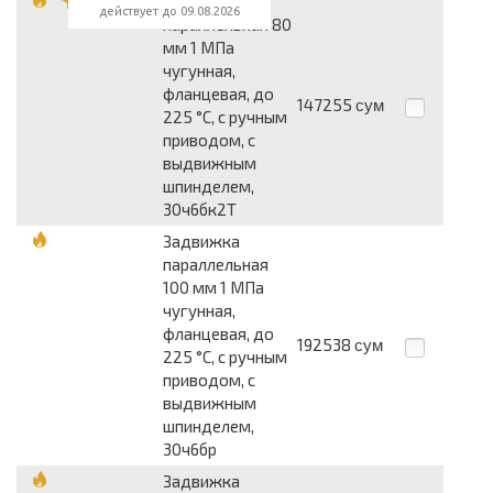
Задвижка
действует до 09.08.2026
параллельная 80
мм 1 МПа
чугунная,
фланцевая, до
147255
сум
225 °С, с ручным
приводом, с
выдвижным
шпинделем,
30ч6бк2Т
Задвижка
параллельная
100 мм 1 МПа
чугунная,
фланцевая, до
192538
сум
225 °С, с ручным
приводом, с
выдвижным
шпинделем,
30ч6бр
Задвижка