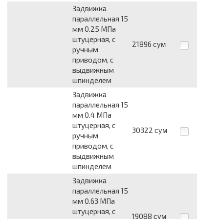
Задвижка
параллельная 15
мм 0.25 МПа
штуцерная, с
21896
сум
ручным
приводом, с
выдвижным
шпинделем
Задвижка
параллельная 15
мм 0.4 МПа
штуцерная, с
30322
сум
ручным
приводом, с
выдвижным
шпинделем
Задвижка
параллельная 15
мм 0.63 МПа
штуцерная, с
19088
сум