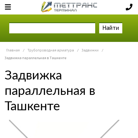
Найти
Главная
/
Трубопроводная арматура
/
Задвижки
/
Задвижка параллельная в Ташкенте
Задвижка
параллельная в
Ташкенте