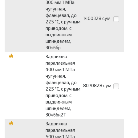
300 мм 1 МПа
чугунная,
фланцевая, до
1400328
сум
225 °С, с ручным
приводом, с
выдвижным
шпинделем,
30ч6бр
Задвижка
параллельная
400 мм 1 МПа
чугунная,
фланцевая, до
8070828
сум
225 °С, с ручным
приводом, с
выдвижным
шпинделем,
30ч6бк2Т
Задвижка
параллельная
500 мм 1 МПа