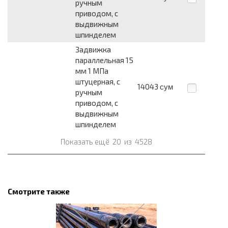
ручным
приводом, с
выдвижным
шпинделем
Задвижка
параллельная 15
мм 1 МПа
штуцерная, с
14043
сум
ручным
приводом, с
выдвижным
шпинделем
Показать ещё
20
из
4528
Смотрите также