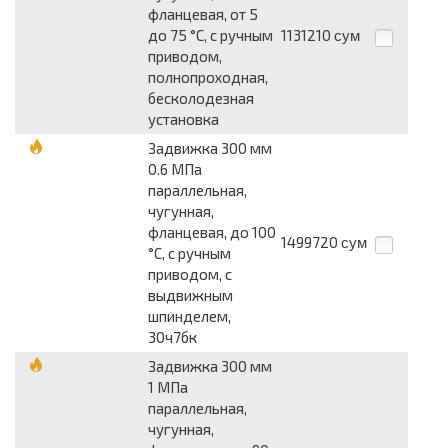
фланцевая, от 5
до 75 °С, с ручным
1131210
сум
приводом,
полнопроходная,
бесколодезная
установка
Задвижка 300 мм
0.6 МПа
параллельная,
чугунная,
фланцевая, до 100
1499720
сум
°С, с ручным
приводом, с
выдвижным
шпинделем,
30ч7бк
Задвижка 300 мм
1 МПа
параллельная,
чугунная,