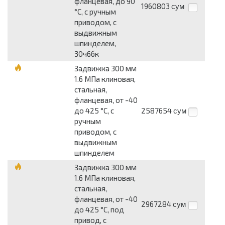
фланцевая, до 90
1960803
сум
°С, с ручным
приводом, с
выдвижным
шпинделем,
30ч6бк
Задвижка 300 мм
1.6 МПа клиновая,
стальная,
фланцевая, от -40
до 425 °С, с
2587654
сум
ручным
приводом, с
выдвижным
шпинделем
Задвижка 300 мм
1.6 МПа клиновая,
стальная,
фланцевая, от -40
2967284
сум
до 425 °С, под
привод, с